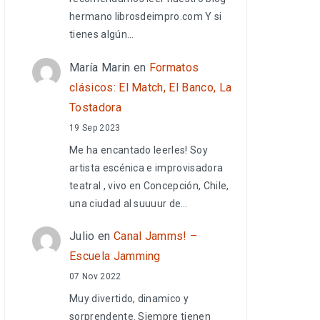
hermano librosdeimpro.com Y si
tienes algún…
María Marin
en
Formatos
clásicos: El Match, El Banco, La
Tostadora
19 Sep 2023
Me ha encantado leerles! Soy
artista escénica e improvisadora
teatral , vivo en Concepción, Chile,
una ciudad al suuuur de…
Julio
en
Canal Jamms! –
Escuela Jamming
07 Nov 2022
Muy divertido, dinamico y
sorprendente. Siempre tienen