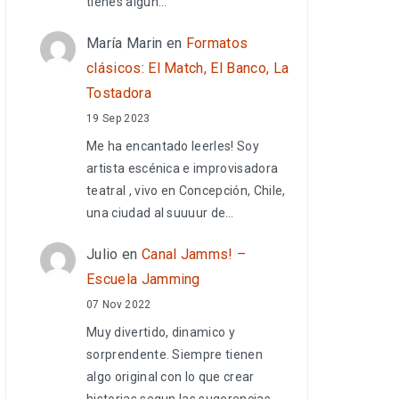
tienes algún…
María Marin
en
Formatos
clásicos: El Match, El Banco, La
Tostadora
19 Sep 2023
Me ha encantado leerles! Soy
artista escénica e improvisadora
teatral , vivo en Concepción, Chile,
una ciudad al suuuur de…
Julio
en
Canal Jamms! –
Escuela Jamming
07 Nov 2022
Muy divertido, dinamico y
sorprendente. Siempre tienen
algo original con lo que crear
historias segun las sugerencias