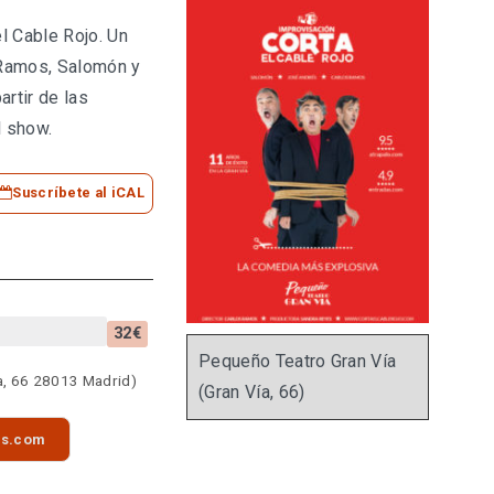
el Cable Rojo. Un
 Ramos, Salomón y
artir de las
l show.
Suscríbete al iCAL
32€
Pequeño Teatro Gran Vía
a, 66 28013 Madrid)
(Gran Vía, 66)
as.com