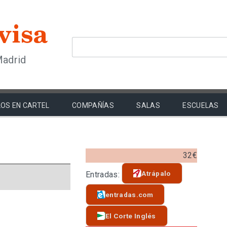
Madrid
OS EN CARTEL
COMPAÑÍAS
SALAS
ESCUELAS
32€
Atrápalo
Entradas:
entradas.com
El Corte Inglés