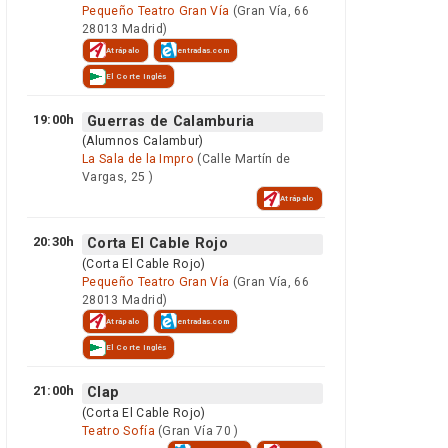
Pequeño Teatro Gran Vía
(Gran Vía, 66
28013 Madrid)
Atrápalo
entradas.com
El Corte Inglés
19:00h
Guerras de Calamburia
(Alumnos Calambur)
La Sala de la Impro
(Calle Martín de
Vargas, 25 )
Atrápalo
20:30h
Corta El Cable Rojo
(Corta El Cable Rojo)
Pequeño Teatro Gran Vía
(Gran Vía, 66
28013 Madrid)
Atrápalo
entradas.com
El Corte Inglés
21:00h
Clap
(Corta El Cable Rojo)
Teatro Sofía
(Gran Vía 70 )