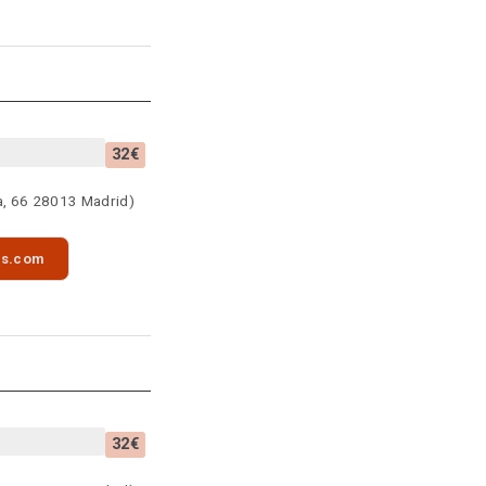
32€
a, 66 28013 Madrid)
as.com
32€