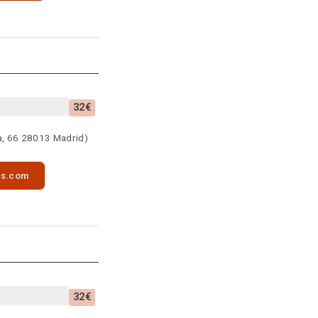
32€
a, 66 28013 Madrid)
as.com
32€