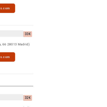
as.com
33€
a, 66 28013 Madrid)
as.com
32€