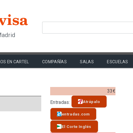
Madrid
OS EN CARTEL
COMPAÑÍAS
SALAS
ESCUELAS
33€
Atrápalo
Entradas:
entradas.com
El Corte Inglés