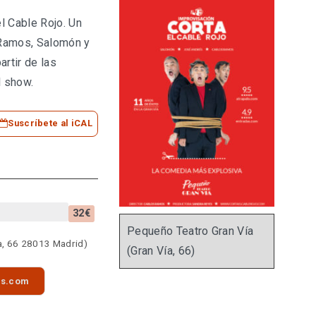
el Cable Rojo. Un
 Ramos, Salomón y
artir de las
l show.
Suscríbete al iCAL
32€
Pequeño Teatro Gran Vía
a, 66 28013 Madrid)
(Gran Vía, 66)
as.com