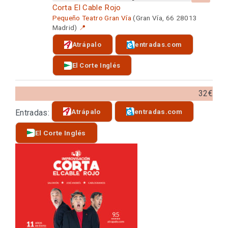
Corta El Cable Rojo
Pequeño Teatro Gran Vía
(Gran Vía, 66 28013
Madrid)
📍
Atrápalo
entradas.com
El Corte Inglés
32€
Atrápalo
entradas.com
Entradas:
El Corte Inglés