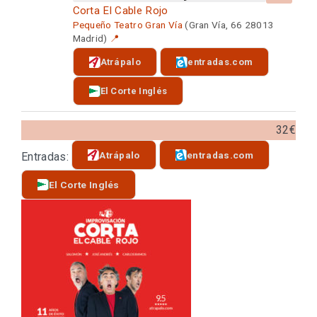
Corta El Cable Rojo
Pequeño Teatro Gran Vía
(Gran Vía, 66 28013
Madrid)
📍
Atrápalo
entradas.com
El Corte Inglés
32€
Atrápalo
entradas.com
Entradas:
El Corte Inglés