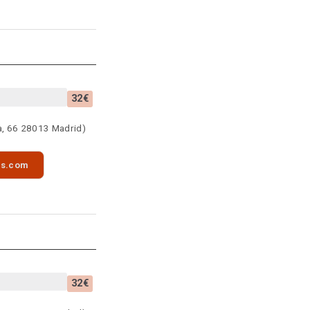
32€
a, 66 28013 Madrid)
as.com
32€