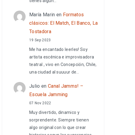
tienes algún…
María Marin
en
Formatos
clásicos: El Match, El Banco, La
Tostadora
19 Sep 2023
Me ha encantado leerles! Soy
artista escénica e improvisadora
teatral , vivo en Concepción, Chile,
una ciudad al suuuur de…
Julio
en
Canal Jamms! –
Escuela Jamming
07 Nov 2022
Muy divertido, dinamico y
sorprendente. Siempre tienen
algo original con lo que crear
historias segun las sugerencias