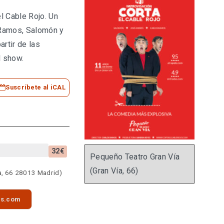
el Cable Rojo. Un
 Ramos, Salomón y
artir de las
l show.
Suscríbete al iCAL
32€
Pequeño Teatro Gran Vía
(Gran Vía, 66)
a, 66 28013 Madrid)
as.com