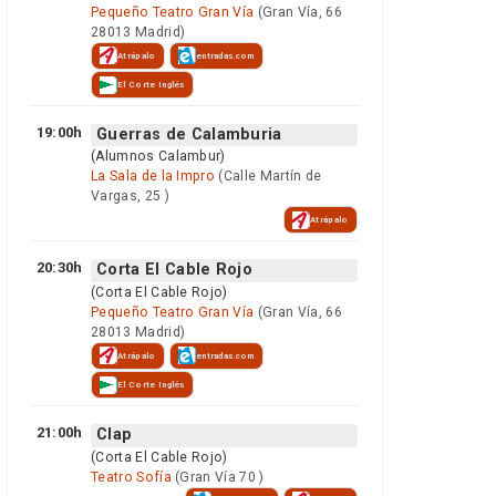
Pequeño Teatro Gran Vía
(Gran Vía, 66
28013 Madrid)
Atrápalo
entradas.com
El Corte Inglés
19:00h
Guerras de Calamburia
(Alumnos Calambur)
La Sala de la Impro
(Calle Martín de
Vargas, 25 )
Atrápalo
20:30h
Corta El Cable Rojo
(Corta El Cable Rojo)
Pequeño Teatro Gran Vía
(Gran Vía, 66
28013 Madrid)
Atrápalo
entradas.com
El Corte Inglés
21:00h
Clap
(Corta El Cable Rojo)
Teatro Sofía
(Gran Vía 70 )