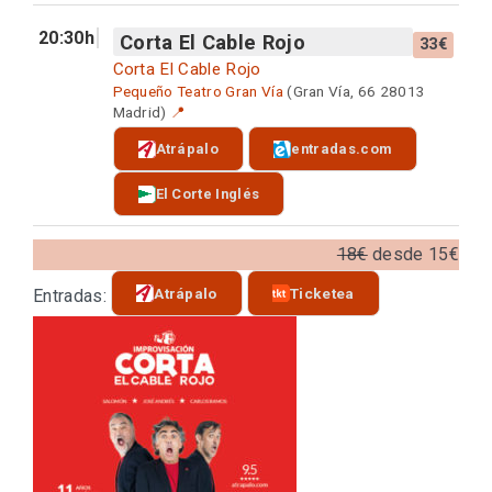
20:30h
Corta El Cable Rojo
33€
Corta El Cable Rojo
Pequeño Teatro Gran Vía
(Gran Vía, 66 28013
Madrid)
📍
Atrápalo
entradas.com
El Corte Inglés
18€
desde 15€
Atrápalo
Ticketea
Entradas: