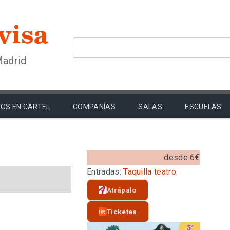
Madrid
OS EN CARTEL
COMPAÑÍAS
SALAS
ESCUELAS
desde 6€
Entradas:
Taquilla teatro
Atrápalo
Ticketea