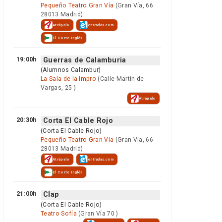
Pequeño Teatro Gran Vía
(Gran Vía, 66
28013 Madrid)
Atrápalo
entradas.com
El Corte Inglés
19:00h
Guerras de Calamburia
(Alumnos Calambur)
La Sala de la Impro
(Calle Martín de
Vargas, 25 )
Atrápalo
20:30h
Corta El Cable Rojo
(Corta El Cable Rojo)
Pequeño Teatro Gran Vía
(Gran Vía, 66
28013 Madrid)
Atrápalo
entradas.com
El Corte Inglés
21:00h
Clap
(Corta El Cable Rojo)
Teatro Sofía
(Gran Vía 70 )