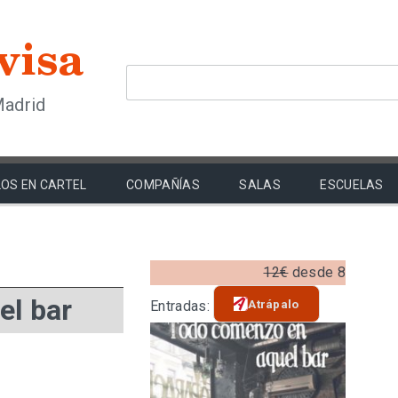
Madrid
OS EN CARTEL
COMPAÑÍAS
SALAS
ESCUELAS
12€
desde 8
el bar
Atrápalo
Entradas: