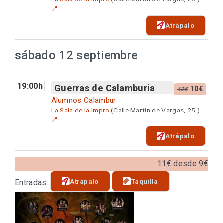
📍
Atrápalo
sábado 12 septiembre
19:00h
Guerras de Calamburia
10€
12€
Alumnos Calambur
La Sala de la Impro
(Calle Martín de Vargas, 25 )
📍
Atrápalo
11€
desde 9€
Atrápalo
Taquilla
Entradas: