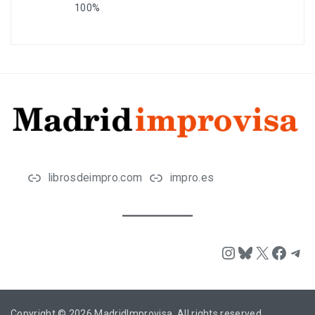
100%
librosdeimpro.com
impro.es
Instagram
Bluesky
X
Face
Tel
Copyright © 2026
MadridImprovisa
. All rights reserved.