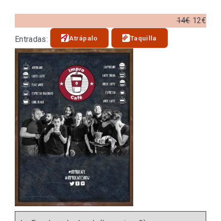
14€
12€
Atrápalo
Taquilla
Entradas: