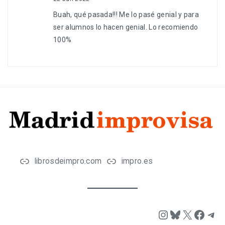
Buah, qué pasada!!! Me lo pasé genial y para
ser alumnos lo hacen genial. Lo recomiendo
100%
librosdeimpro.com
impro.es
Instagram
Bluesky
X
Face
Tel