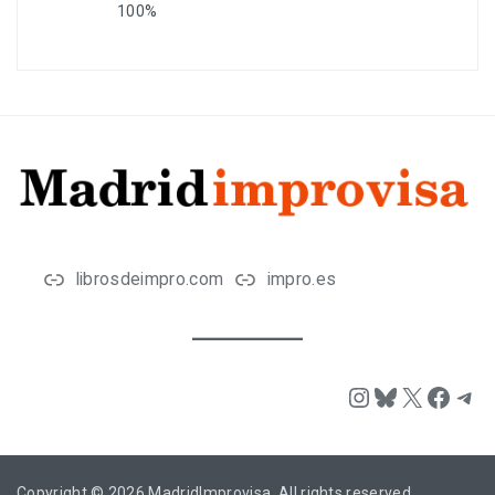
100%
librosdeimpro.com
impro.es
Instagram
Bluesky
X
Face
Tel
Copyright © 2026
MadridImprovisa
. All rights reserved.