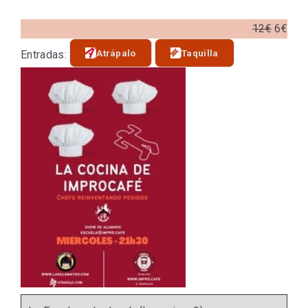
12€
6€
Atrápalo
Taquilla
Entradas: