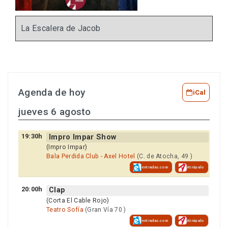
La Escalera de Jacob
Agenda de hoy
iCal
jueves 6 agosto
19:30h
Impro Impar Show
(Impro Impar)
Bala Perdida Club - Axel Hotel
(C. de Atocha, 49 )
entradas.com
Atrápalo
20:00h
Clap
(Corta El Cable Rojo)
Teatro Sofía
(Gran Vía 70 )
entradas.com
Atrápalo