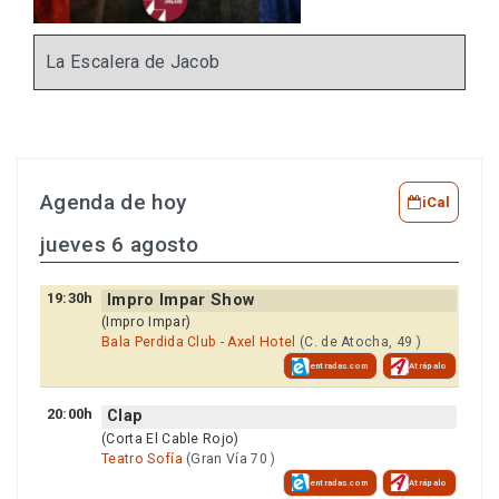
La Escalera de Jacob
Agenda de hoy
iCal
jueves 6 agosto
19:30h
Impro Impar Show
(Impro Impar)
Bala Perdida Club - Axel Hotel
(C. de Atocha, 49 )
entradas.com
Atrápalo
20:00h
Clap
(Corta El Cable Rojo)
Teatro Sofía
(Gran Vía 70 )
entradas.com
Atrápalo