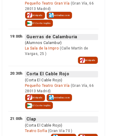
Pequeño Teatro Gran Vía
(Gran Vía, 66
28013 Madrid)
Atrápalo
entradas.com
El Corte Inglés
19:00h
Guerras de Calamburia
(Alumnos Calambur)
La Sala de la Impro
(Calle Martín de
Vargas, 25 )
Atrápalo
20:30h
Corta El Cable Rojo
(Corta El Cable Rojo)
Pequeño Teatro Gran Vía
(Gran Vía, 66
28013 Madrid)
Atrápalo
entradas.com
El Corte Inglés
21:00h
Clap
(Corta El Cable Rojo)
Teatro Sofía
(Gran Vía 70 )