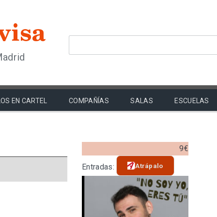
Madrid
OS EN CARTEL
COMPAÑÍAS
SALAS
ESCUELAS
9€
Atrápalo
Entradas: