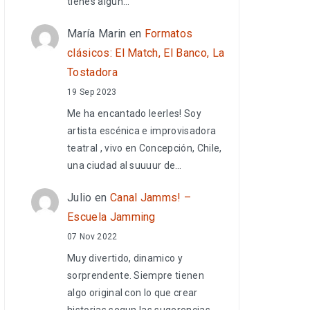
tienes algún…
María Marin
en
Formatos
clásicos: El Match, El Banco, La
Tostadora
19 Sep 2023
Me ha encantado leerles! Soy
artista escénica e improvisadora
teatral , vivo en Concepción, Chile,
una ciudad al suuuur de…
Julio
en
Canal Jamms! –
Escuela Jamming
07 Nov 2022
Muy divertido, dinamico y
sorprendente. Siempre tienen
algo original con lo que crear
historias segun las sugerencias