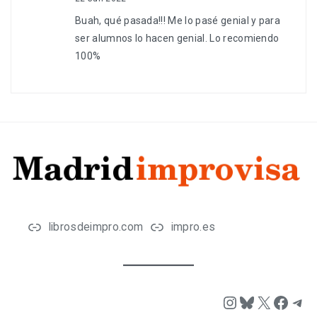
Buah, qué pasada!!! Me lo pasé genial y para
ser alumnos lo hacen genial. Lo recomiendo
100%
librosdeimpro.com
impro.es
Instagram
Bluesky
X
Face
Tel