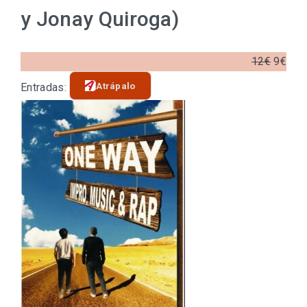
y Jonay Quiroga)
12€
9€
Atrápalo
Entradas: