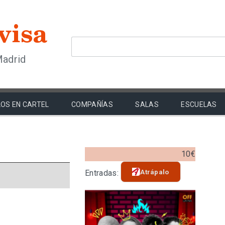
Madrid
OS EN CARTEL
COMPAÑÍAS
SALAS
ESCUELAS
10€
Atrápalo
Entradas: