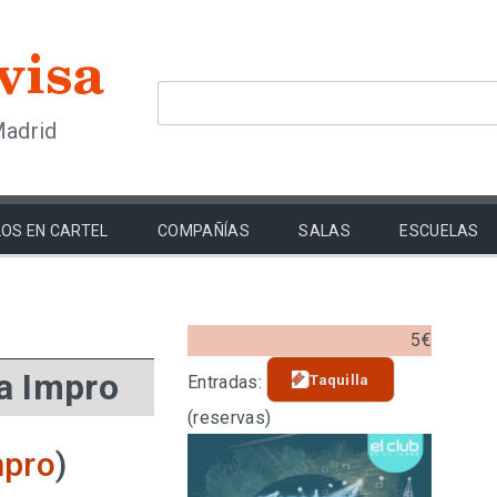
Madrid
OS EN CARTEL
COMPAÑÍAS
SALAS
ESCUELAS
5€
la Impro
Taquilla
Entradas:
(reservas)
mpro
)