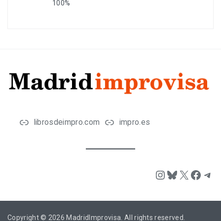
100%
librosdeimpro.com
impro.es
Instagram
Bluesky
X
Face
Tel
Copyright © 2026
MadridImprovisa
. All rights reserved.