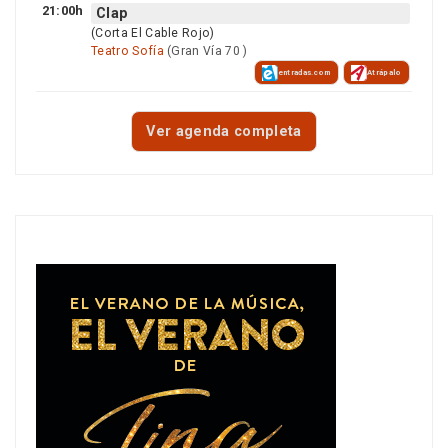
21:00h
Clap
(Corta El Cable Rojo)
Teatro Sofía
(Gran Vía 70 )
entradas.com
Atrápalo
Ver agenda completa