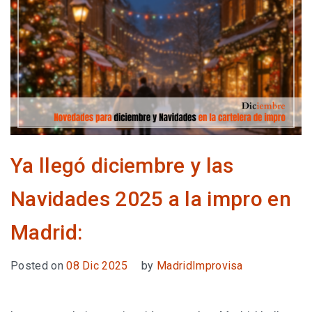
Ya llegó diciembre y las
Navidades 2025 a la impro en
Madrid:
Posted on
08 Dic 2025
by
MadridImprovisa