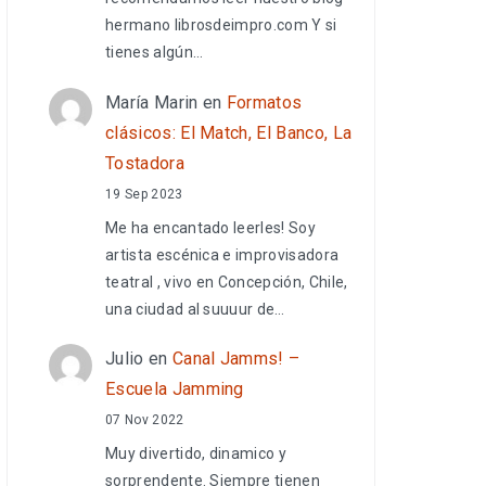
hermano librosdeimpro.com Y si
tienes algún…
María Marin
en
Formatos
clásicos: El Match, El Banco, La
Tostadora
19 Sep 2023
Me ha encantado leerles! Soy
artista escénica e improvisadora
teatral , vivo en Concepción, Chile,
una ciudad al suuuur de…
Julio
en
Canal Jamms! –
Escuela Jamming
07 Nov 2022
Muy divertido, dinamico y
sorprendente. Siempre tienen