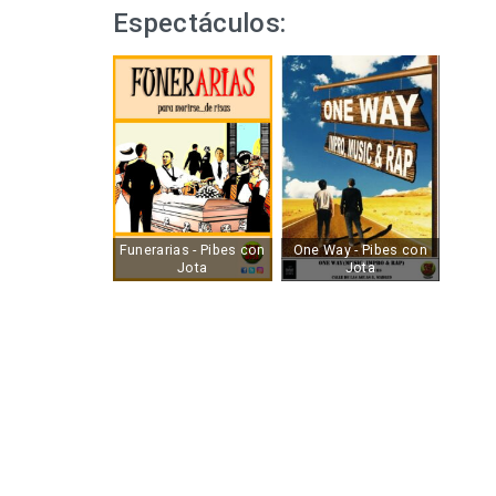
Espectáculos:
Funerarias - Pibes con
One Way - Pibes con
Jota
Jota