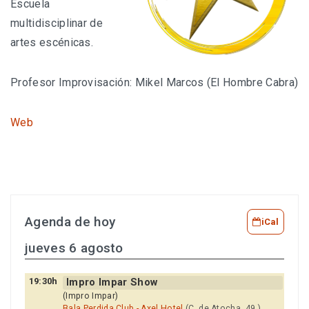
Escuela
multidisciplinar de
artes escénicas.
Profesor Improvisación: Mikel Marcos (El Hombre Cabra)
Web
Agenda de hoy
iCal
jueves 6 agosto
19:30h
Impro Impar Show
(Impro Impar)
Bala Perdida Club - Axel Hotel
(C. de Atocha, 49 )