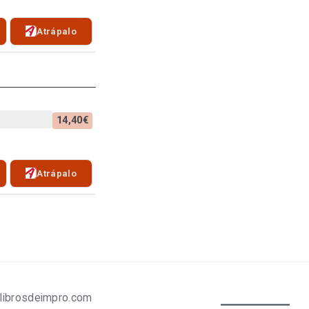
Atrápalo
14,40€
Atrápalo
librosdeimpro.com