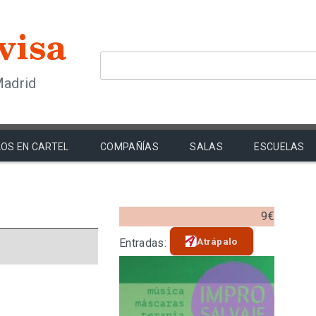
Madrid
OS EN CARTEL
COMPAÑÍAS
SALAS
ESCUELAS
9€
Atrápalo
Entradas: