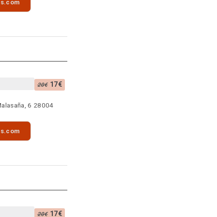
as.com
17€
20€
Malasaña, 6 28004
as.com
17€
20€