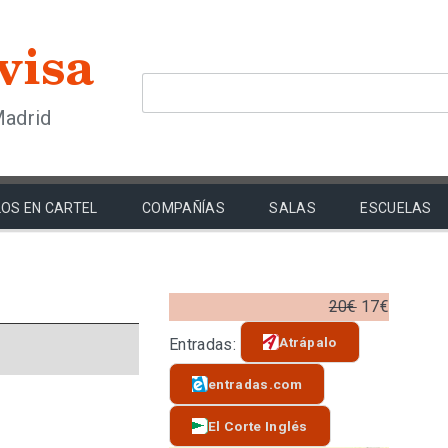
Madrid
OS EN CARTEL
COMPAÑÍAS
SALAS
ESCUELAS
20€
17€
Atrápalo
Entradas:
entradas.com
El Corte Inglés