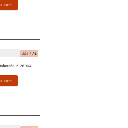
as.com
17€
20€
Malasaña, 6 28004
as.com