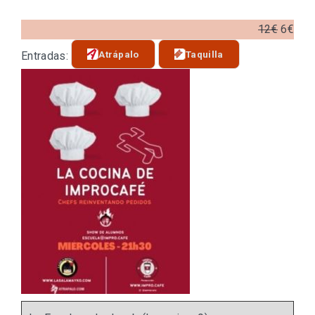
12€
6€
Atrápalo
Taquilla
Entradas: