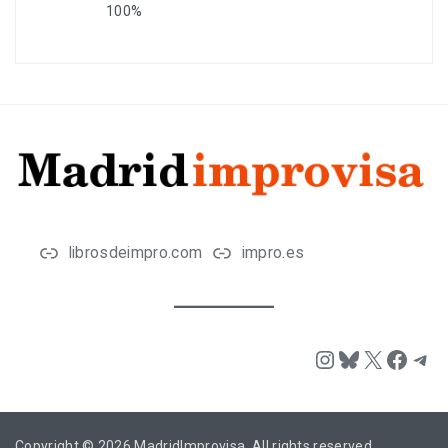
100%
librosdeimpro.com
impro.es
Instagram
Bluesky
X
Face
Tel
Copyright © 2026
MadridImprovisa
. All rights reserved.