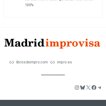
100%
librosdeimpro.com
impro.es
Instagram
Bluesky
X
Face
Tel