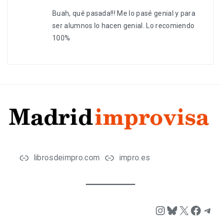
Buah, qué pasada!!! Me lo pasé genial y para
ser alumnos lo hacen genial. Lo recomiendo
100%
librosdeimpro.com
impro.es
Instagram
Bluesky
X
Face
Tel