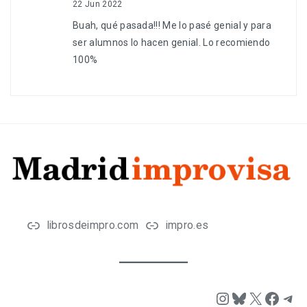
22 Jun 2022
Buah, qué pasada!!! Me lo pasé genial y para
ser alumnos lo hacen genial. Lo recomiendo
100%
librosdeimpro.com
impro.es
Instagram
Bluesky
X
Face
Tel