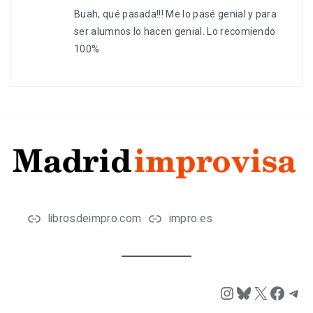
Buah, qué pasada!!! Me lo pasé genial y para
ser alumnos lo hacen genial. Lo recomiendo
100%
librosdeimpro.com
impro.es
Instagram
Bluesky
X
Face
Tel