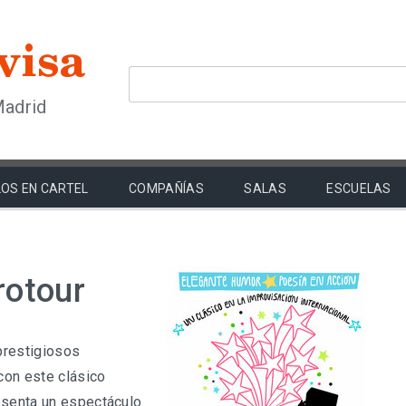
Madrid
OS EN CARTEL
COMPAÑÍAS
SALAS
ESCUELAS
rotour
prestigiosos
con este clásico
esenta un espectáculo