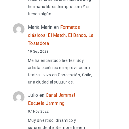
hermano librosdeimpro.com Y si
tienes algún…
María Marin
en
Formatos
clásicos: El Match, El Banco, La
Tostadora
19 Sep 2023
Me ha encantado leerles! Soy
artista escénica e improvisadora
teatral , vivo en Concepción, Chile,
una ciudad al suuuur de…
Julio
en
Canal Jamms! –
Escuela Jamming
07 Nov 2022
Muy divertido, dinamico y
sorprendente. Siempre tienen