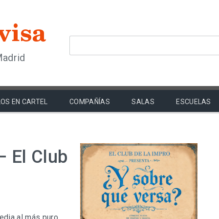
Madrid
OS EN CARTEL
COMPAÑÍAS
SALAS
ESCUELAS
– El Club
edia al más puro