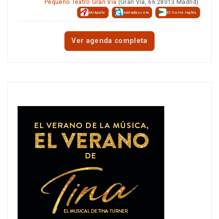
Pequeño Teatro Gran Vía
(Gran Vía, 66 28013 Madrid)
Atrápalo
entradas.com
El Corte Inglés
Ver agenda completa