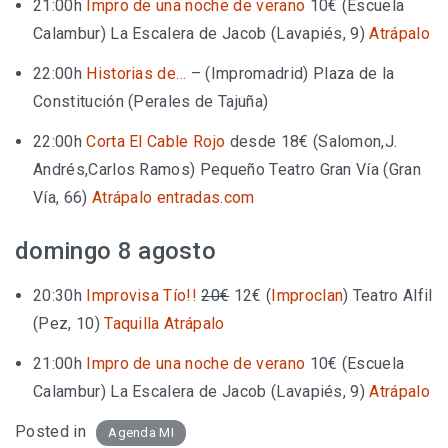
21:00h
Impro de una noche de verano
10€
(Escuela
Calambur)
La Escalera de Jacob (Lavapiés, 9)
Atrápalo
22:00h
Historias de…
–
(Impromadrid)
Plaza de la
Constitución (Perales de Tajuña)
22:00h
Corta El Cable Rojo
desde 18€
(Salomon,J.
Andrés,Carlos Ramos)
Pequeño Teatro Gran Vía (Gran
Vía, 66)
Atrápalo
entradas.com
domingo 8 agosto
20:30h
Improvisa Tío!!
20€
12€
(
Improclan
)
Teatro Alfil
(Pez, 10)
Taquilla
Atrápalo
21:00h
Impro de una noche de verano
10€
(Escuela
Calambur)
La Escalera de Jacob (Lavapiés, 9)
Atrápalo
Posted in
Agenda MI