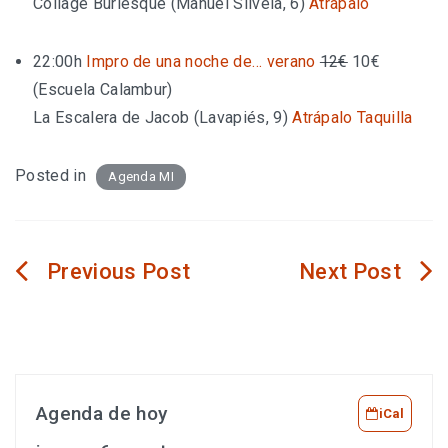
Collage Burlesque (Manuel Silvela, 6)
Atrápalo
22:00h
Impro de una noche de… verano
12€
10€
(Escuela Calambur)
La Escalera de Jacob (Lavapiés, 9)
Atrápalo
Taquilla
Posted in
Agenda MI
Navegación
de
entradas
Agenda de hoy
iCal