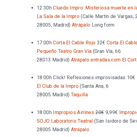
12:30h
Cluedo Impro: Misteriosa muerte en 
La Sala de la Impro
(
Calle Martín de Vargas, 
28005, Madrid
)
Atrápalo
Long form
17:00h
Corta El Cable Rojo
32€
Corta El Cabl
Pequeño Teatro Gran Vía
(
Gran Vía, 66
28013 Madrid
)
Atrápalo
entradas.com
El Cor
18:00h
Click! Reflexiones improvisadas
10€
El Club de la Impro
(
Santa Ana, 6
28005 Madrid
)
Taquilla
18:00h
Impropios Airlines
20€
9,99€
Impropi
SOJO Laboratorio Teatral
(
San Isidoro de Sevi
28005 Madrid
)
Atrápalo