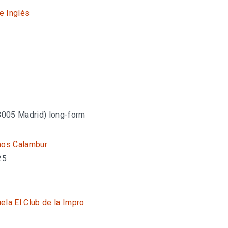
te Inglés
28005 Madrid
)
long-form
nos Calambur
25
ela El Club de la Impro