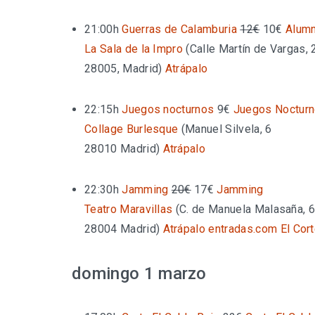
21:00h
Guerras de Calamburia
12€
10€
Alum
La Sala de la Impro
(
Calle Martín de Vargas, 
28005, Madrid
)
Atrápalo
22:15h
Juegos nocturnos
9€
Juegos Noctur
Collage Burlesque
(
Manuel Silvela, 6
28010 Madrid
)
Atrápalo
22:30h
Jamming
20€
17€
Jamming
Teatro Maravillas
(
C. de Manuela Malasaña, 
28004 Madrid
)
Atrápalo
entradas.com
El Cor
domingo 1 marzo