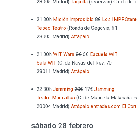
28005 Madrid
)
Taquilla
(reservas)
Catch de 
21:30h
Misión Improsible
8€
Los IMPROtant
Teseo Teatro
(
Ronda de Segovia, 61
28005 Madrid
)
Atrápalo
21:30h
WIT Wars
8€
6€
Escuela WIT
Sala WIT
(
C. de Navas del Rey, 70
28011 Madrid
)
Atrápalo
22:30h
Jamming
20€
17€
Jamming
Teatro Maravillas
(
C. de Manuela Malasaña, 
28004 Madrid
)
Atrápalo
entradas.com
El Cor
sábado 28 febrero