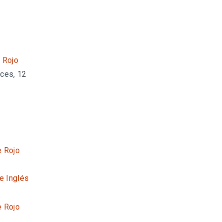
e Rojo
uces, 12
e Rojo
te Inglés
e Rojo