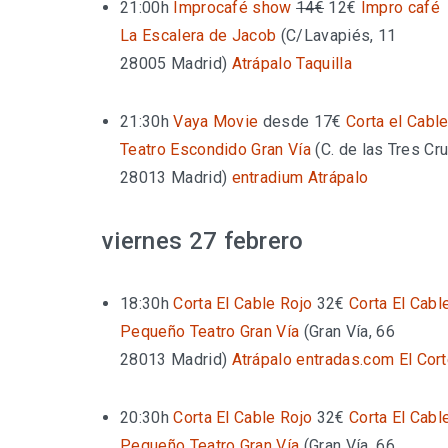
21:00h
Improcafé show
14€
12€
Impro café
La Escalera de Jacob
(
C/Lavapiés, 11
28005 Madrid
)
Atrápalo
Taquilla
21:30h
Vaya Movie
desde 17€
Corta el Cabl
Teatro Escondido Gran Vía
(
C. de las Tres Cr
28013 Madrid
)
entradium
Atrápalo
viernes 27 febrero
18:30h
Corta El Cable Rojo
32€
Corta El Cabl
Pequeño Teatro Gran Vía
(
Gran Vía, 66
28013 Madrid
)
Atrápalo
entradas.com
El Cor
20:30h
Corta El Cable Rojo
32€
Corta El Cabl
Pequeño Teatro Gran Vía
(
Gran Vía, 66