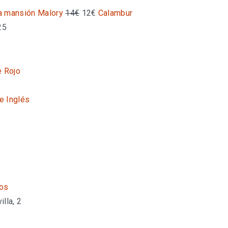
la mansión Malory
14€
12€
Calambur
25
e Rojo
te Inglés
os
lla, 2