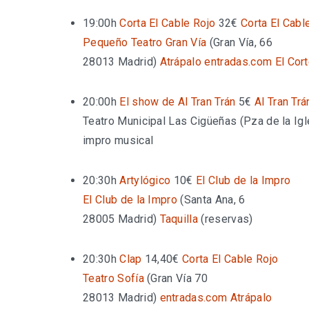
19:00h
Corta El Cable Rojo
32€
Corta El Cabl
Pequeño Teatro Gran Vía
(
Gran Vía, 66
28013 Madrid
)
Atrápalo
entradas.com
El Cor
20:00h
El show de Al Tran Trán
5€
Al Tran Trá
Teatro Municipal Las Cigüeñas (Pza de la Ig
impro musical
20:30h
Artylógico
10€
El Club de la Impro
El Club de la Impro
(
Santa Ana, 6
28005 Madrid
)
Taquilla
(reservas)
20:30h
Clap
14,40€
Corta El Cable Rojo
Teatro Sofía
(
Gran Vía 70
28013 Madrid
)
entradas.com
Atrápalo