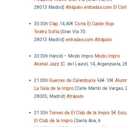
28013 Madrid
)
Atrápalo
entradas.com
El Cor
20:30h
Clap
14,40€
Corta El Cable Rojo
Teatro Sofía
(
Gran Vía 70
28013 Madrid
)
entradas.com
Atrápalo
20:30h
Harold – Modo Impro
Modo Impro
Animal Jazz
(
C. del Laurel, 14, Arganzuela, 
21:00h
Guerras de Calamburia
12€
10€
Alum
La Sala de la Impro
(
Calle Martín de Vargas, 
28005, Madrid
)
Atrápalo
21:30h
Torneo de El Club de la Impro
5€
Escu
El Club de la Impro
(
Santa Ana, 6