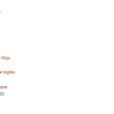
o
e Rojo
te Inglés
mpar
 55