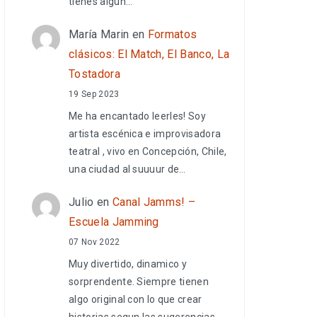
tienes algún…
María Marin
en
Formatos
clásicos: El Match, El Banco, La
Tostadora
19 Sep 2023
Me ha encantado leerles! Soy
artista escénica e improvisadora
teatral , vivo en Concepción, Chile,
una ciudad al suuuur de…
Julio
en
Canal Jamms! –
Escuela Jamming
07 Nov 2022
Muy divertido, dinamico y
sorprendente. Siempre tienen
algo original con lo que crear
historias segun las sugerencias