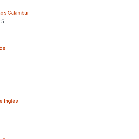
nos Calambur
25
nos
6
te Inglés