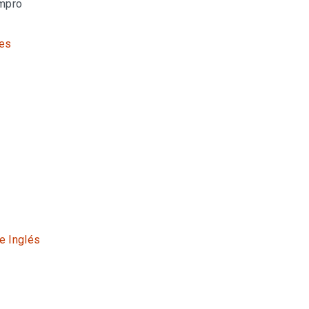
impro
es
6
te Inglés