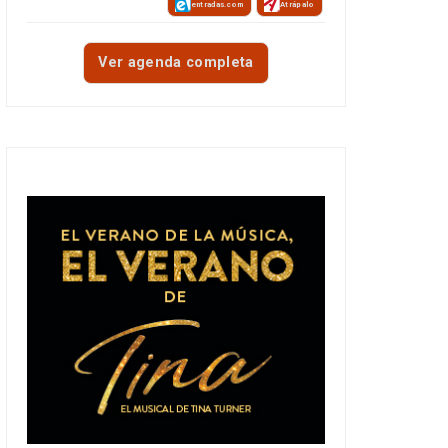
entradas.com
Atrápalo
Ver agenda completa