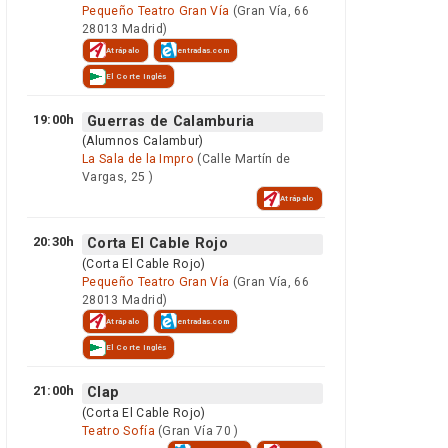
Pequeño Teatro Gran Vía
(Gran Vía, 66
28013 Madrid)
Atrápalo
entradas.com
El Corte Inglés
19:00h
Guerras de Calamburia
(Alumnos Calambur)
La Sala de la Impro
(Calle Martín de
Vargas, 25 )
Atrápalo
20:30h
Corta El Cable Rojo
(Corta El Cable Rojo)
Pequeño Teatro Gran Vía
(Gran Vía, 66
28013 Madrid)
Atrápalo
entradas.com
El Corte Inglés
21:00h
Clap
(Corta El Cable Rojo)
Teatro Sofía
(Gran Vía 70 )