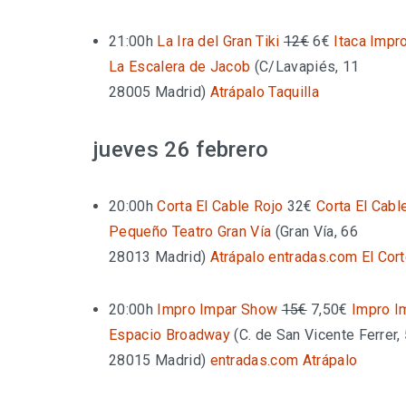
21:00h
La Ira del Gran Tiki
12€
6€
Itaca Impr
La Escalera de Jacob
(
C/Lavapiés, 11
28005 Madrid
)
Atrápalo
Taquilla
jueves 26 febrero
20:00h
Corta El Cable Rojo
32€
Corta El Cabl
Pequeño Teatro Gran Vía
(
Gran Vía, 66
28013 Madrid
)
Atrápalo
entradas.com
El Cor
20:00h
Impro Impar Show
15€
7,50€
Impro I
Espacio Broadway
(
C. de San Vicente Ferrer,
28015 Madrid
)
entradas.com
Atrápalo