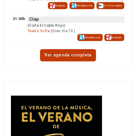
Atrápalo
entradas.com
El Corte Inglés
21:00h
Clap
(Corta El Cable Rojo)
Teatro Sofía
(Gran Vía 70 )
entradas.com
Atrápalo
Ver agenda completa