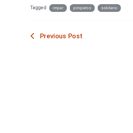
Tagged
impar
piroperos
solidario
Navegación
de
entradas