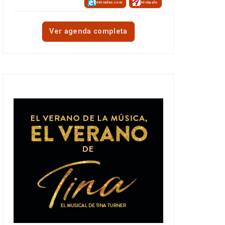
entradas.com
Atrápalo
Ver agenda completa