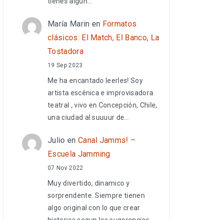
tienes algún…
María Marin
en
Formatos
clásicos: El Match, El Banco, La
Tostadora
19 Sep 2023
Me ha encantado leerles! Soy
artista escénica e improvisadora
teatral , vivo en Concepción, Chile,
una ciudad al suuuur de…
Julio
en
Canal Jamms! –
Escuela Jamming
07 Nov 2022
Muy divertido, dinamico y
sorprendente. Siempre tienen
algo original con lo que crear
historias segun las sugerencias