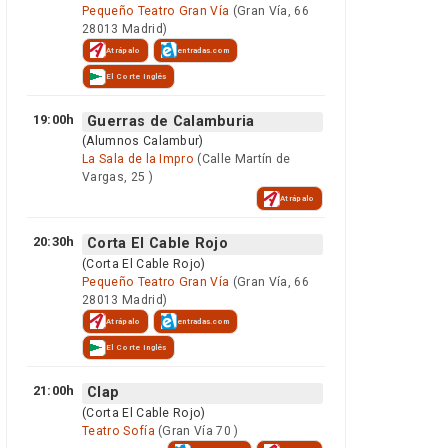
Pequeño Teatro Gran Vía
(Gran Vía, 66
28013 Madrid)
Atrápalo
entradas.com
El Corte Inglés
19:00h
Guerras de Calamburia
(Alumnos Calambur)
La Sala de la Impro
(Calle Martín de
Vargas, 25 )
Atrápalo
20:30h
Corta El Cable Rojo
(Corta El Cable Rojo)
Pequeño Teatro Gran Vía
(Gran Vía, 66
28013 Madrid)
Atrápalo
entradas.com
El Corte Inglés
21:00h
Clap
(Corta El Cable Rojo)
Teatro Sofía
(Gran Vía 70 )