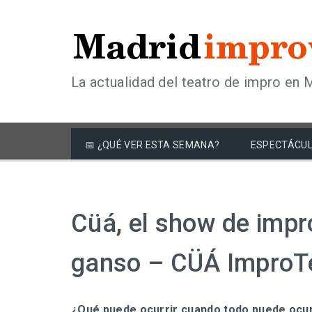
La actualidad del teatro de impro en 
📅 ¿QUÉ VER ESTA SEMANA?
ESPECTÁCUL
Cüá, el show de imp
ganso – CÜÁ ImproT
¿Qué puede ocurrir cuando todo puede ocur