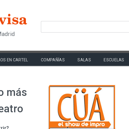
Madrid
OS EN CARTEL
COMPAÑÍAS
SALAS
ESCUELAS
ro más
eatro
rir?