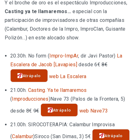
Y el broche de oro es el espectáculo Improducciones,
Casting ya te llamaremos…
especial con la
participación de improvisadores de otras compañías
(Calambur, Doctores de la Impro, ImproClan, Guisante
Polizón…) en este alocado show.
20.30h.
No form
(
Impro-ImpAr
, dir Javi Pastor)
La
Escalera de Jacob [Lavapies]
desde 6€
8€
Atrápalo
web La Escalera
21.00h.
Casting. Ya te llamaremos
(
Improducciones
)
Nave 73 (Palos de la Frontera, 5)
Atrápalo
desde 8€
9€
web Nave73
21.00h.
SIROCOTERAPIA: Calambur Improvisa
Atrápalo
(
Calambur
)
Siroco (San Dimas, 3)
5€