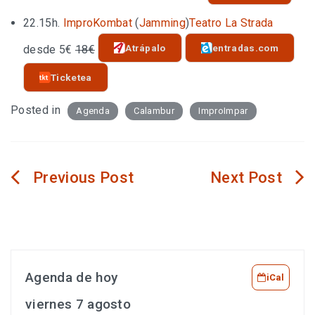
22.15h.
ImproKombat
(
Jamming
)
Teatro La Strada
Atrápalo
entradas.com
desde 5€
18€
Ticketea
Posted in
Agenda
Calambur
ImproImpar
Navegación
de
entradas
Agenda de hoy
iCal
viernes 7 agosto