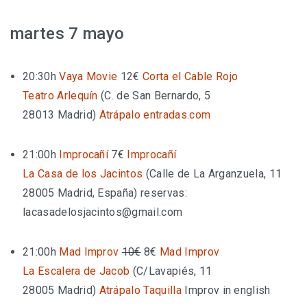
martes 7 mayo
20:30h
Vaya Movie
12€
Corta el Cable Rojo
Teatro Arlequín
(
C. de San Bernardo, 5
28013 Madrid
)
Atrápalo
entradas.com
21:00h
Improcañí
7€
Improcañí
La Casa de los Jacintos
(
Calle de La Arganzuela, 11
28005 Madrid, España
)
reservas:
lacasadelosjacintos@gmail.com
21:00h
Mad Improv
10€
8€
Mad Improv
La Escalera de Jacob
(
C/Lavapiés, 11
28005 Madrid
)
Atrápalo
Taquilla
Improv in english