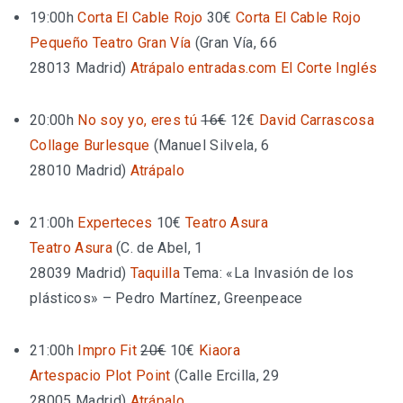
19:00h
Corta El Cable Rojo
30€
Corta El Cable Rojo
Pequeño Teatro Gran Vía
(
Gran Vía, 66
28013 Madrid
)
Atrápalo
entradas.com
El Corte Inglés
20:00h
No soy yo, eres tú
16€
12€
David Carrascosa
Collage Burlesque
(
Manuel Silvela, 6
28010 Madrid
)
Atrápalo
21:00h
Experteces
10€
Teatro Asura
Teatro Asura
(
C. de Abel, 1
28039 Madrid
)
Taquilla
Tema: «La Invasión de los
plásticos» – Pedro Martínez, Greenpeace
21:00h
Impro Fit
20€
10€
Kiaora
Artespacio Plot Point
(
Calle Ercilla, 29
28005 Madrid
)
Atrápalo