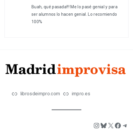
Buah, qué pasada!!! Me lo pasé genial y para
ser alumnos lo hacen genial. Lo recomiendo
100%
librosdeimpro.com
impro.es
Instagram
Bluesky
X
Face
Tel