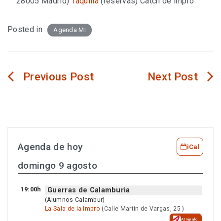
28005 Madrid
)
Taquilla
(reservas)
Catch de impro
Posted in
Agenda MI
Navegación
de
entradas
Agenda de hoy
iCal
domingo 9 agosto
19:00h
Guerras de Calamburia
(Alumnos Calambur)
La Sala de la Impro
(Calle Martín de Vargas, 25 )
Atrápalo