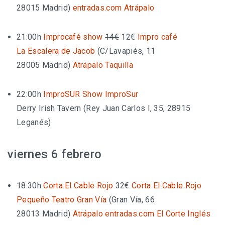
28015 Madrid
)
entradas.com
Atrápalo
21:00h
Improcafé show
14€
12€
Impro café
La Escalera de Jacob
(
C/Lavapiés, 11
28005 Madrid
)
Atrápalo
Taquilla
22:00h
ImproSUR Show
ImproSur
Derry Irish Tavern (Rey Juan Carlos I, 35, 28915
Leganés)
viernes 6 febrero
18:30h
Corta El Cable Rojo
32€
Corta El Cable Rojo
Pequeño Teatro Gran Vía
(
Gran Vía, 66
28013 Madrid
)
Atrápalo
entradas.com
El Corte Inglés