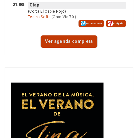
21:00h
Clap
(Corta El Cable Rojo)
Teatro Sofía
(Gran Vía 70 )
entradas.com
Atrápalo
Ver agenda completa