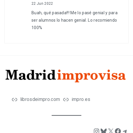
22 Jun 2022
Buah, qué pasada!!! Me lo pasé genial y para
ser alumnos lo hacen genial. Lo recomiendo
100%
librosdeimpro.com
impro.es
Instagram
Bluesky
X
Face
Tel