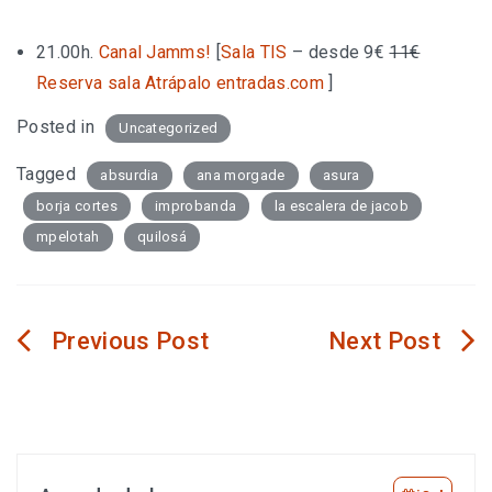
21.00h.
Canal Jamms!
[
Sala TIS
– desde 9€
11€
Reserva sala
Atrápalo
entradas.com
]
Posted in
Uncategorized
Tagged
absurdia
ana morgade
asura
borja cortes
improbanda
la escalera de jacob
mpelotah
quilosá
Navegación
de
entradas