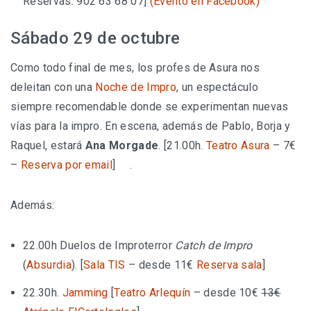
Reservas: 902 63 68 07]
(Evento en Facebook)
Sábado 29 de octubre
Como todo final de mes, los profes de Asura nos
deleitan con una
Noche de Impro
, un espectáculo
siempre recomendable donde se experimentan nuevas
vías para la impro. En escena, además de Pablo, Borja y
Raquel, estará
Ana Morgade
. [21.00h.
Teatro Asura
– 7€
–
Reserva por email
]
.
Además:
22.00h Duelos de Improterror
Catch de Impro
(
Absurdia
). [
Sala TIS
– desde 11€
Reserva sala
]
22.30h.
Jamming
[
Teatro Arlequín
– desde 10€
13€