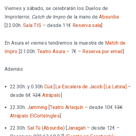
Viernes y sábado, se celebrarán los Duelos de
Improterror,
Catch de Impro
de la mano de
Absurdia
[22.00h.
Sala TIS
– desde 11€
Reserva sala
]
.
En Asura el viernes tendremos la muestra de
Match de
Impro
[21.00h.
Teatro Asura
– 7€ –
Reserva por email
].
Además:
22.30h. y 0.30h
Cüá
[
La Escalera de Jacob [La Latina]
–
desde 6€
12€
Atrápalo
]
22.30h.
Jamming
[
Teatro Arlequín
– desde 10€
13€
Atrápalo
ElCorteIngles
]
22.30h.
Sal Tú
(
Absurdia
) [
Janagah
– desde 12€ –